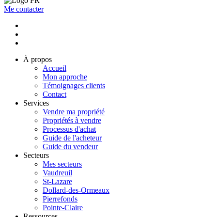
Me contacter
À propos
Accueil
Mon approche
Témoignages clients
Contact
Services
Vendre ma propriété
Propriétés à vendre
Processus d'achat
Guide de l'acheteur
Guide du vendeur
Secteurs
Mes secteurs
Vaudreuil
St-Lazare
Dollard-des-Ormeaux
Pierrefonds
Pointe-Claire
Ressources